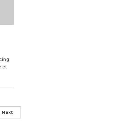
cing
e et
Next