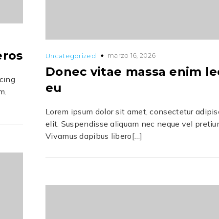
eros
marzo 16, 2026
Uncategorized
Donec vitae massa enim le
scing
eu
m.
Lorem ipsum dolor sit amet, consectetur adipis
elit. Suspendisse aliquam nec neque vel pretiu
Vivamus dapibus libero[…]