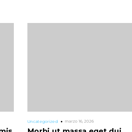
marzo 16, 2026
Uncategorized
mis
Morbi ut massa eget dui