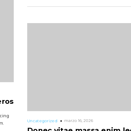
eros
scing
marzo 16, 2026
Uncategorized
m.
Donec vitae massa enim le