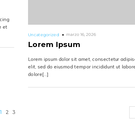
scing
e et
marzo 16, 2026
Uncategorized
Lorem Ipsum
Lorem ipsum dolor sit amet, consectetur adipis
elit, sed do eiusmod tempor incididunt ut labor
dolore[…]
1
2
3