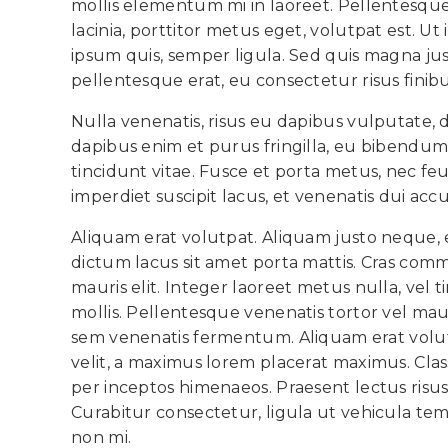
mollis elementum mi in laoreet. Pellentesque
lacinia, porttitor metus eget, volutpat est. Ut 
ipsum quis, semper ligula. Sed quis magna just
pellentesque erat, eu consectetur risus finibu
Nulla venenatis, risus eu dapibus vulputate, d
dapibus enim et purus fringilla, eu bibendum r
tincidunt vitae. Fusce et porta metus, nec f
imperdiet suscipit lacus, et venenatis dui ac
Aliquam erat volutpat. Aliquam justo neque,
dictum lacus sit amet porta mattis. Cras c
mauris elit. Integer laoreet metus nulla, vel 
mollis. Pellentesque venenatis tortor vel maur
sem venenatis fermentum. Aliquam erat volutp
velit, a maximus lorem placerat maximus. Class
per inceptos himenaeos. Praesent lectus risus
Curabitur consectetur, ligula ut vehicula tem
non mi.