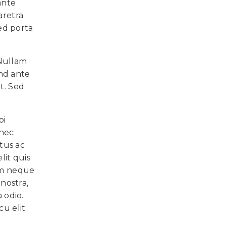
ante
aretra
Sed porta
 Nullam
end ante
t. Sed
bi
 nec
ctus ac
lit quis
lum neque
nostra,
 odio.
cu elit