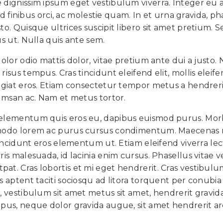
 dignissim ipsum eget vestibulum viverra. Integer eu 
id finibus orci, ac molestie quam. In et urna gravida, ph
o. Quisque ultrices suscipit libero sit amet pretium. 
s ut. Nulla quis ante sem.
olor odio mattis dolor, vitae pretium ante dui a justo.
isus tempus. Cras tincidunt eleifend elit, mollis eleif
eugiat eros. Etiam consectetur tempor metus a hendreri
cumsan ac. Nam et metus tortor.
 elementum quis eros eu, dapibus euismod purus. Mor
ommodo lorem ac purus cursus condimentum. Maecenas
tincidunt eros elementum ut. Etiam eleifend viverra le
is malesuada, id lacinia enim cursus. Phasellus vitae ve
at. Cras lobortis et mi eget hendrerit. Cras vestibu
 aptent taciti sociosqu ad litora torquent per conubia 
, vestibulum sit amet metus sit amet, hendrerit gravida
pus, neque dolor gravida augue, sit amet hendrerit ar