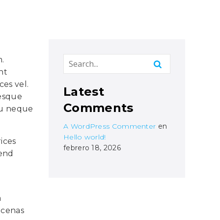
m.
nt
es vel.
Latest
tesque
Comments
eu neque
A WordPress Commenter
en
Hello world!
ices
febrero 18, 2026
fend
a
ecenas