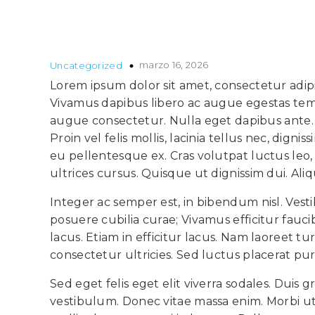
marzo 16, 2026
Uncategorized
Lorem ipsum dolor sit amet, consectetur adip
Vivamus dapibus libero ac augue egestas temp
augue consectetur. Nulla eget dapibus ante. 
Proin vel felis mollis, lacinia tellus nec, dig
eu pellentesque ex. Cras volutpat luctus le
ultrices cursus. Quisque ut dignissim dui. Ali
Integer ac semper est, in bibendum nisl. Vesti
posuere cubilia curae; Vivamus efficitur fauci
lacus. Etiam in efficitur lacus. Nam laoreet t
consectetur ultricies. Sed luctus placerat p
Sed eget felis eget elit viverra sodales. Duis g
vestibulum. Donec vitae massa enim. Morbi ut