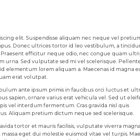
iscing elit. Suspendisse aliquam nec neque vel pretiu
us. Donec ultrices tortor id leo vestibulum, a tincidu
Praesent efficitur neque odio, nec congue quam ultric
nissim urna. Sed vulputate sed mi vel scelerisque. Pellen
o, id elementum lorem aliquam a. Maecenas id magna 
quam erat volutpat.
bulum ante ipsum primis in faucibus orci luctus et ultr
bus sapien, ornare varius erat vehicula vel. Sed ut elei
urpis vel interdum fermentum. Cras gravida nisl quis
urus. Aliquam pretium dictum neque sed scelerisque.
ravida tortor et mauris facilisis, vulputate viverra magn
 massa eget dui molestie euismod vitae vel turpis. Ma