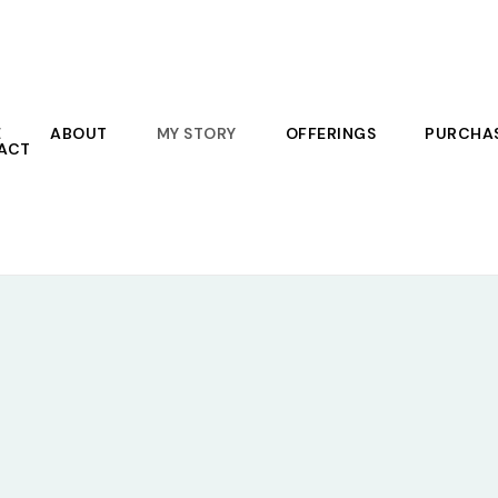
E
ABOUT
MY STORY
OFFERINGS
PURCHA
ACT