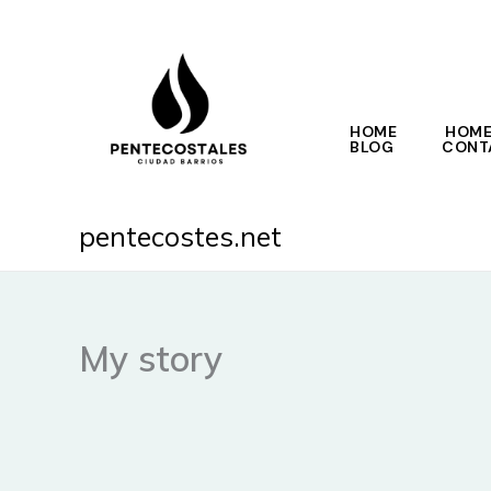
Ir
al
contenido
HOME
HOM
BLOG
CONT
pentecostes.net
My story